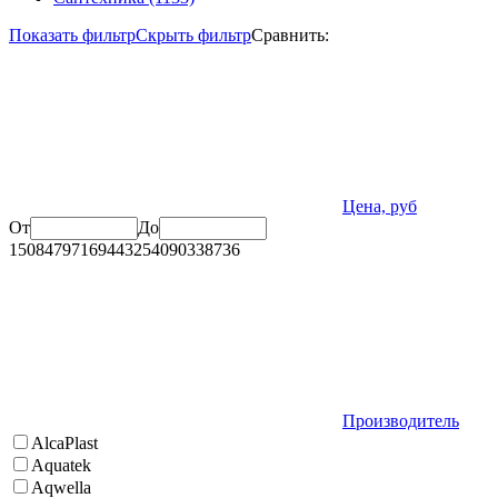
Показать фильтр
Скрыть фильтр
Сравнить:
Цена, руб
От
До
150
84797
169443
254090
338736
Производитель
AlcaPlast
Aquatek
Aqwella