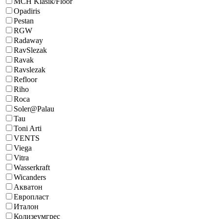
MCH Klasik/Floor
Opadiris
Pestan
RGW
Radaway
RavSlezak
Ravak
Ravslezak
Refloor
Riho
Roca
Soler@Palau
Tau
Toni Arti
VENTS
Viega
Vitra
Wasserkraft
Wicanders
Акватон
Европласт
Италон
Колизеумгрес