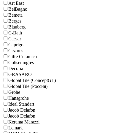
Art East
BelBagno
Bemeta
Berges
Blauberg
C-Bath
Caesar
Caprigo
Cezares
Cifre Ceramica
Coliseumgres
Decoria
GRASARO
Global Tile (ConceptGT)
Global Tile (Россия)
Grohe
Hansgrohe
Ideal Standart
Jacob Delafon
Jacob Delafon
Kerama Marazzi
Lemark