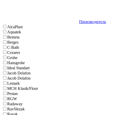
Производитель
AlcaPlast
Aquatek
Bemeta
Berges
C-Bath
Cezares
Grohe
Hansgrohe
Ideal Standart
Jacob Delafon
Jacob Delafon
Lemark
MCH Klasik/Floor
Pestan
RGW
Radaway
RavSlezak
Ravak