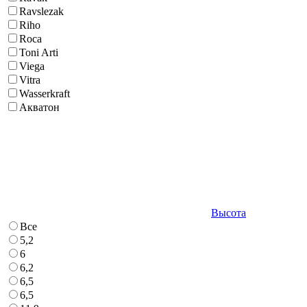
Ravslezak
Riho
Roca
Toni Arti
Viega
Vitra
Wasserkraft
Акватон
Высота
Все
5,2
6
6,2
6,5
6,5