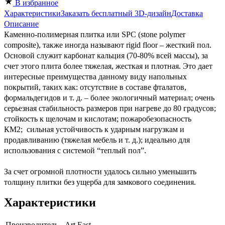
В избранное
Характеристики
Заказать бесплатный 3D-дизайн
Доставка
Описание
Каменно-полимерная плитка или SPC (stone polymer
composite), также иногда называют rigid floor – жесткий пол.
Основой служит карбонат кальция (70-80% всей массы), за
счет этого плита более тяжелая, жесткая и плотная. Это дает
интересные преимущества данному виду напольных
покрытий, таких как: отсутствие в составе фталатов,
формальдегидов и т. д. – более экологичный материал; очень
серьезная стабильность размеров при нагреве до 80 градусов;
стойкость к щелочам и кислотам; пожаробезопасность
КМ2; сильная устойчивость к ударным нагрузкам и
продавливанию (тяжелая мебель и т. д.); идеально для
использования с системой “теплый пол”.
За счет огромной плотности удалось сильно уменьшить
толщину плитки без ущерба для замкового соединения.
Характеристики
Производитель
Art East