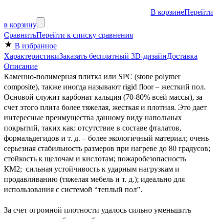
В корзине
Перейти
в корзину
Сравнить
Перейти к списку сравнения
В избранное
Характеристики
Заказать бесплатный 3D-дизайн
Доставка
Описание
Каменно-полимерная плитка или SPC (stone polymer
composite), также иногда называют rigid floor – жесткий пол.
Основой служит карбонат кальция (70-80% всей массы), за
счет этого плита более тяжелая, жесткая и плотная. Это дает
интересные преимущества данному виду напольных
покрытий, таких как: отсутствие в составе фталатов,
формальдегидов и т. д. – более экологичный материал; очень
серьезная стабильность размеров при нагреве до 80 градусов;
стойкость к щелочам и кислотам; пожаробезопасность
КМ2; сильная устойчивость к ударным нагрузкам и
продавливанию (тяжелая мебель и т. д.); идеально для
использования с системой “теплый пол”.
За счет огромной плотности удалось сильно уменьшить